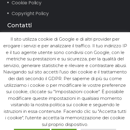
Cookie Policy
Copyright Policy
Contatti
Il sito utilizza cookie di Google e di altri provider per
Via Vigone 42 10064 Pinerolo (TO)
erogare i servizi e per analizzare il traffico. Il tuo indirizzo IP
Tel. +39.0121.2361 ∙ Fax +39.0121.236294
e il tuo agente utente sono condivisi con Google, con le
Email: info@asst.it
metriche su prestazioni e su sicurezza, per la qualità del
PEC:
asst@postacert.asst.it
servizio, generare statistiche e rilevare e contrastare abusi.
Navigando sul sito accetti l'uso dei cookie e il trattamento
dei dati secondo il GDPR. Per saperne di più su come
utilizziamo i cookie o per modificare le vostre preferenze
© ASST Acea Servizi Strumentali
sui cookie, cliccate su "Impostazioni cookie". È possibile
modificare queste impostazioni in qualsiasi momento
Territoriali S.r.l. - Tutti i diritti
visitando la nostra politica sui cookie e seguendo le
riservati. Cod.Fisc. e P. IVA
istruzioni in essa contenute. Facendo clic su "Accetta tutti
10381250017. C.C.I.A.A. Torino N.
i cookie", l'utente accetta la memorizzazione dei cookie
1128501. Capitale Sociale
sul proprio dispositivo.
interamente versato 100.000,00