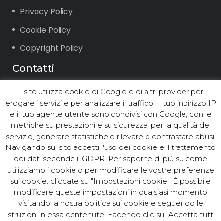
Privacy Policy
Cookie Policy
Copyright Policy
Contatti
Il sito utilizza cookie di Google e di altri provider per
Via Vigone 42 10064 Pinerolo (TO)
erogare i servizi e per analizzare il traffico. Il tuo indirizzo IP
Tel. +39.0121.2361 ∙ Fax +39.0121.236294
e il tuo agente utente sono condivisi con Google, con le
Email: info@asst.it
metriche su prestazioni e su sicurezza, per la qualità del
PEC:
asst@postacert.asst.it
servizio, generare statistiche e rilevare e contrastare abusi.
Navigando sul sito accetti l'uso dei cookie e il trattamento
dei dati secondo il GDPR. Per saperne di più su come
utilizziamo i cookie o per modificare le vostre preferenze
© ASST Acea Servizi Strumentali
sui cookie, cliccate su "Impostazioni cookie". È possibile
modificare queste impostazioni in qualsiasi momento
Territoriali S.r.l. - Tutti i diritti
visitando la nostra politica sui cookie e seguendo le
riservati. Cod.Fisc. e P. IVA
istruzioni in essa contenute. Facendo clic su "Accetta tutti
10381250017. C.C.I.A.A. Torino N.