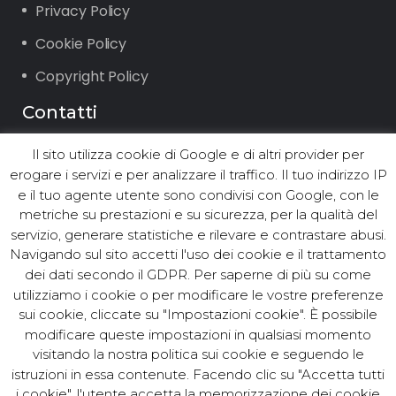
Privacy Policy
Cookie Policy
Copyright Policy
Contatti
Il sito utilizza cookie di Google e di altri provider per
Via Vigone 42 10064 Pinerolo (TO)
erogare i servizi e per analizzare il traffico. Il tuo indirizzo IP
Tel. +39.0121.2361 ∙ Fax +39.0121.236294
e il tuo agente utente sono condivisi con Google, con le
Email: info@asst.it
metriche su prestazioni e su sicurezza, per la qualità del
PEC:
asst@postacert.asst.it
servizio, generare statistiche e rilevare e contrastare abusi.
Navigando sul sito accetti l'uso dei cookie e il trattamento
dei dati secondo il GDPR. Per saperne di più su come
utilizziamo i cookie o per modificare le vostre preferenze
© ASST Acea Servizi Strumentali
sui cookie, cliccate su "Impostazioni cookie". È possibile
modificare queste impostazioni in qualsiasi momento
Territoriali S.r.l. - Tutti i diritti
visitando la nostra politica sui cookie e seguendo le
riservati. Cod.Fisc. e P. IVA
istruzioni in essa contenute. Facendo clic su "Accetta tutti
10381250017. C.C.I.A.A. Torino N.
i cookie", l'utente accetta la memorizzazione dei cookie