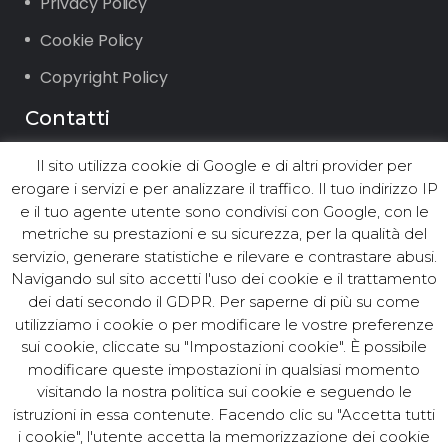
Privacy Policy
Cookie Policy
Copyright Policy
Contatti
Il sito utilizza cookie di Google e di altri provider per
Via Vigone 42 10064 Pinerolo (TO)
erogare i servizi e per analizzare il traffico. Il tuo indirizzo IP
Tel. +39.0121.2361 ∙ Fax +39.0121.236294
e il tuo agente utente sono condivisi con Google, con le
Email: info@asst.it
metriche su prestazioni e su sicurezza, per la qualità del
PEC:
asst@postacert.asst.it
servizio, generare statistiche e rilevare e contrastare abusi.
Navigando sul sito accetti l'uso dei cookie e il trattamento
dei dati secondo il GDPR. Per saperne di più su come
utilizziamo i cookie o per modificare le vostre preferenze
© ASST Acea Servizi Strumentali
sui cookie, cliccate su "Impostazioni cookie". È possibile
modificare queste impostazioni in qualsiasi momento
Territoriali S.r.l. - Tutti i diritti
visitando la nostra politica sui cookie e seguendo le
riservati. Cod.Fisc. e P. IVA
istruzioni in essa contenute. Facendo clic su "Accetta tutti
10381250017. C.C.I.A.A. Torino N.
i cookie", l'utente accetta la memorizzazione dei cookie