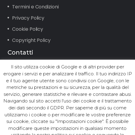
Termini e Condizioni
Privacy Policy
Cookie Policy
Copyright Policy
Contatti
Il sito utilizza cookie di Google e di altri provider per
Via Vigone 42 10064 Pinerolo (TO)
erogare i servizi e per analizzare il traffico. Il tuo indirizzo IP
Tel. +39.0121.2361 ∙ Fax +39.0121.236294
e il tuo agente utente sono condivisi con Google, con le
Email: info@asst.it
metriche su prestazioni e su sicurezza, per la qualità del
PEC:
asst@postacert.asst.it
servizio, generare statistiche e rilevare e contrastare abusi.
Navigando sul sito accetti l'uso dei cookie e il trattamento
dei dati secondo il GDPR. Per saperne di più su come
utilizziamo i cookie o per modificare le vostre preferenze
© ASST Acea Servizi Strumentali
sui cookie, cliccate su "Impostazioni cookie". È possibile
modificare queste impostazioni in qualsiasi momento
Territoriali S.r.l. - Tutti i diritti
visitando la nostra politica sui cookie e seguendo le