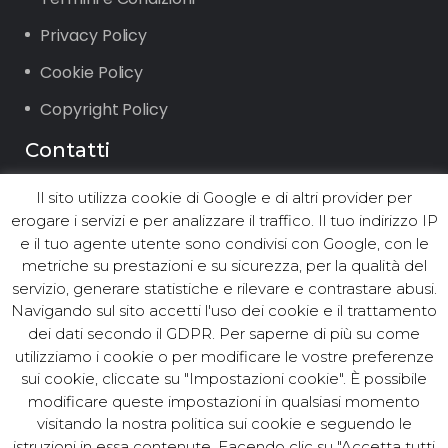
Privacy Policy
Cookie Policy
Copyright Policy
Contatti
Il sito utilizza cookie di Google e di altri provider per
Via Vigone 42 10064 Pinerolo (TO)
erogare i servizi e per analizzare il traffico. Il tuo indirizzo IP
Tel. +39.0121.2361 ∙ Fax +39.0121.236294
e il tuo agente utente sono condivisi con Google, con le
Email: info@asst.it
metriche su prestazioni e su sicurezza, per la qualità del
PEC:
asst@postacert.asst.it
servizio, generare statistiche e rilevare e contrastare abusi.
Navigando sul sito accetti l'uso dei cookie e il trattamento
dei dati secondo il GDPR. Per saperne di più su come
utilizziamo i cookie o per modificare le vostre preferenze
© ASST Acea Servizi Strumentali
sui cookie, cliccate su "Impostazioni cookie". È possibile
modificare queste impostazioni in qualsiasi momento
Territoriali S.r.l. - Tutti i diritti
visitando la nostra politica sui cookie e seguendo le
riservati. Cod.Fisc. e P. IVA
istruzioni in essa contenute. Facendo clic su "Accetta tutti