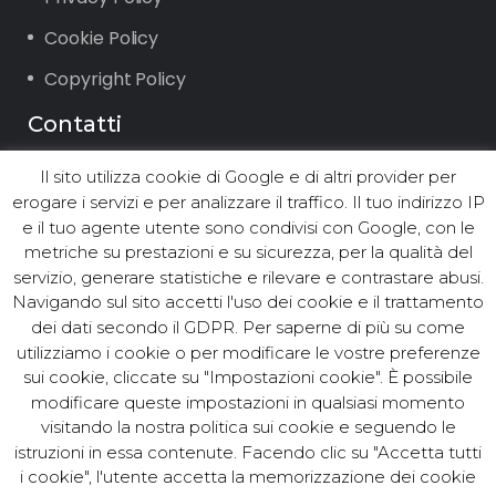
Cookie Policy
Copyright Policy
Contatti
Il sito utilizza cookie di Google e di altri provider per
Via Vigone 42 10064 Pinerolo (TO)
erogare i servizi e per analizzare il traffico. Il tuo indirizzo IP
Tel. +39.0121.2361 ∙ Fax +39.0121.236294
e il tuo agente utente sono condivisi con Google, con le
Email: info@asst.it
metriche su prestazioni e su sicurezza, per la qualità del
PEC:
asst@postacert.asst.it
servizio, generare statistiche e rilevare e contrastare abusi.
Navigando sul sito accetti l'uso dei cookie e il trattamento
dei dati secondo il GDPR. Per saperne di più su come
utilizziamo i cookie o per modificare le vostre preferenze
© ASST Acea Servizi Strumentali
sui cookie, cliccate su "Impostazioni cookie". È possibile
modificare queste impostazioni in qualsiasi momento
Territoriali S.r.l. - Tutti i diritti
visitando la nostra politica sui cookie e seguendo le
riservati. Cod.Fisc. e P. IVA
istruzioni in essa contenute. Facendo clic su "Accetta tutti
10381250017. C.C.I.A.A. Torino N.
i cookie", l'utente accetta la memorizzazione dei cookie
1128501. Capitale Sociale