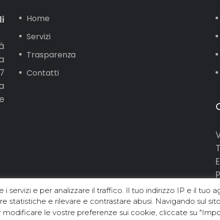
Home
li
Servizi
tà
Trasparenza
a
7
Contatti
a
e
V
T
E
re i servizi e per analizzare il traffico. Il tuo indirizzo IP e il
are statistiche e rilevare e contrastare abusi. Navigando sul sit
 modificare le vostre preferenze sui cookie, cliccate su "Impo