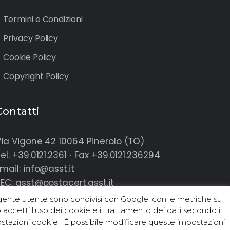
Termini e Condizioni
Privacy Policy
Cookie Policy
Copyright Policy
Contatti
ia Vigone 42 10064 Pinerolo (TO)
el. +39.0121.2361 ∙ Fax +39.0121.236294
mail: info@asst.it
PEC:
asst@postacert.asst.it
 tuo agente utente sono condivisi con Google, con le metriche su
o accetti l'uso dei cookie e il trattamento dei dati secondo il
stazioni cookie". È possibile modificare queste impostazioni