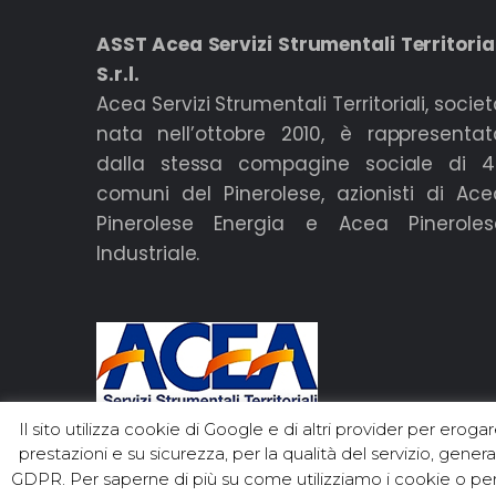
ASST Acea Servizi Strumentali Territoria
S.r.l.
Acea Servizi Strumentali Territoriali, socie
nata nell’ottobre 2010, è rappresentat
dalla stessa compagine sociale di 4
comuni del Pinerolese, azionisti di Ace
Pinerolese Energia e Acea Pineroles
Industriale.
Il sito utilizza cookie di Google e di altri provider per eroga
prestazioni e su sicurezza, per la qualità del servizio, gener
GDPR. Per saperne di più su come utilizziamo i cookie o per