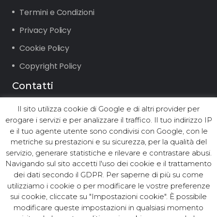
Termini e Condizioni
Privacy Policy
Cookie Policy
Copyright Policy
Contatti
Il sito utilizza cookie di Google e di altri provider per
Via Vigone 42 10064 Pinerolo (TO)
erogare i servizi e per analizzare il traffico. Il tuo indirizzo IP
Tel. +39.0121.2361 ∙ Fax +39.0121.236294
e il tuo agente utente sono condivisi con Google, con le
Email: info@asst.it
metriche su prestazioni e su sicurezza, per la qualità del
PEC:
asst@postacert.asst.it
servizio, generare statistiche e rilevare e contrastare abusi.
Navigando sul sito accetti l'uso dei cookie e il trattamento
dei dati secondo il GDPR. Per saperne di più su come
utilizziamo i cookie o per modificare le vostre preferenze
© ASST Acea Servizi Strumentali
sui cookie, cliccate su "Impostazioni cookie". È possibile
modificare queste impostazioni in qualsiasi momento
Territoriali S.r.l. - Tutti i diritti