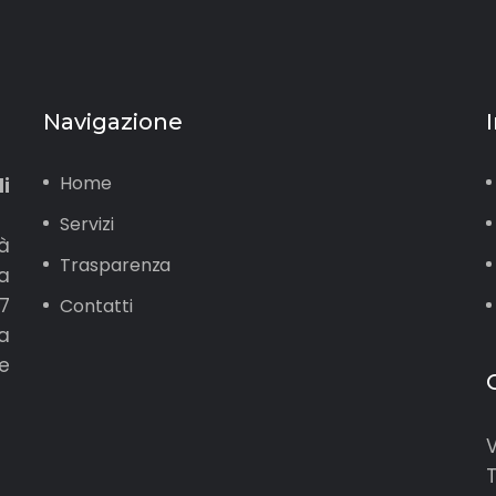
Navigazione
Home
li
Servizi
tà
Trasparenza
a
7
Contatti
a
e
V
T